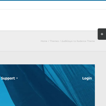
Togg
Slidi
Home
Themes
Διαθέσιμο το Kadence Theme
Bar
Area