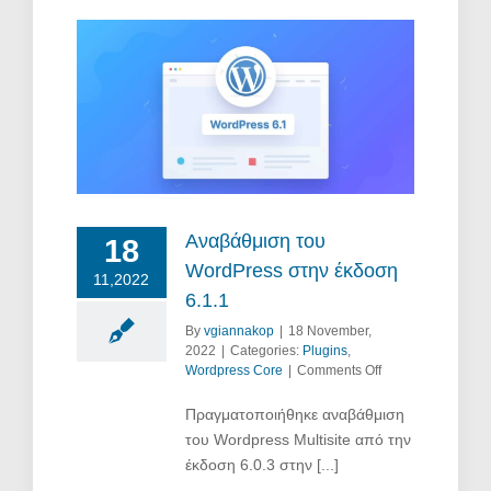
στην
Αναβάθμιση του
18
WordPress στην έκδοση
11,2022
6.1.1
By
vgiannakop
|
18 November,
2022
|
Categories:
Plugins
,
on
Wordpress Core
|
Comments Off
Αναβάθμιση
του
Πραγματοποιήθηκε αναβάθμιση
WordPress
του Wordpress Multisite από την
στην
έκδοση 6.0.3 στην [...]
έκδοση
6.1.1