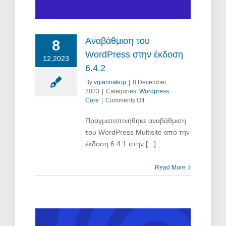
Αναβάθμιση του
8
WordPress στην έκδοση
12,2023
6.4.2
By
vgiannakop
|
8 December,
2023
|
Categories:
Wordpress
on
Core
|
Comments Off
Αναβάθμιση
του
Πραγματοποιήθηκε αναβάθμιση
WordPress
του WordPress Multisite από την
στην
έκδοση 6.4.1 στην [...]
έκδοση
6.4.2
Read More