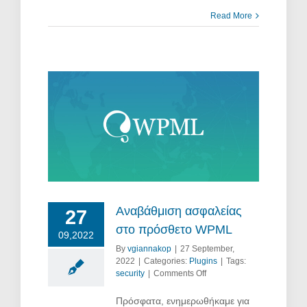
Read More
όσθετο
Αναβάθμιση ασφαλείας
27
στο πρόσθετο WPML
09,2022
By
vgiannakop
|
27 September,
2022
|
Categories:
Plugins
|
Tags:
on
security
|
Comments Off
Αναβάθμιση
ασφαλείας
Πρόσφατα, ενημερωθήκαμε για