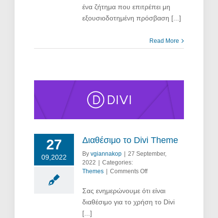
στο
ένα ζήτημα που επιτρέπει μη
πρόσθετο
εξουσιοδοτημένη πρόσβαση [...]
WPML
Read More
Διαθέσιμο το Divi Theme
27
By
vgiannakop
|
27 September,
09,2022
2022
|
Categories:
on
Themes
|
Comments Off
Διαθέσιμο
το
Σας ενημερώνουμε ότι είναι
Divi
διαθέσιμο για το χρήση το Divi
Theme
[...]