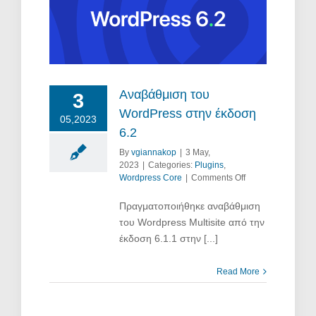
στην
Αναβάθμιση του
3
WordPress στην έκδοση
05,2023
6.2
By
vgiannakop
|
3 May,
2023
|
Categories:
Plugins
,
on
Wordpress Core
|
Comments Off
Αναβάθμιση
του
Πραγματοποιήθηκε αναβάθμιση
WordPress
του Wordpress Multisite από την
στην
έκδοση 6.1.1 στην [...]
έκδοση
6.2
Read More