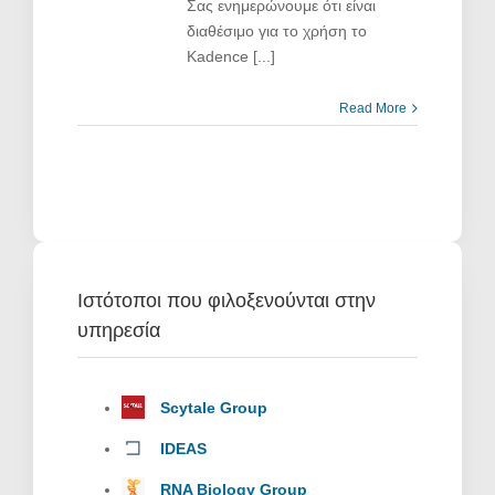
Σας ενημερώνουμε ότι είναι
Kadence
διαθέσιμο για το χρήση το
Theme
Kadence [...]
Read More
Ιστότοποι που φιλοξενούνται στην
υπηρεσία
Scytale Group
IDEAS
RNA Biology Group