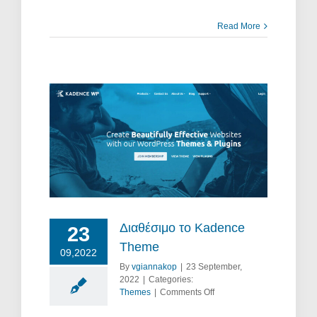
Read More
me
Διαθέσιμο το Kadence
23
Theme
09,2022
By
vgiannakop
|
23 September,
2022
|
Categories:
on
Themes
|
Comments Off
Διαθέσιμο
το